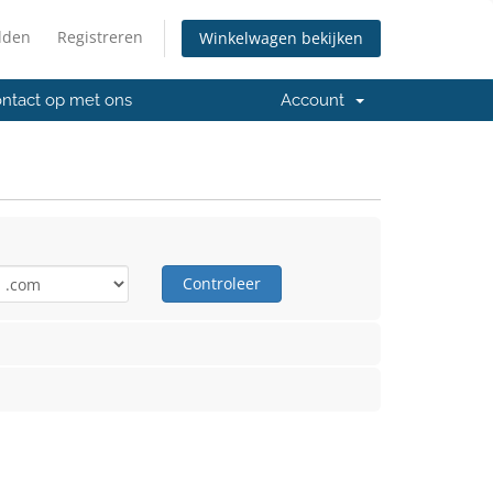
lden
Registreren
Winkelwagen bekijken
ntact op met ons
Account
Controleer