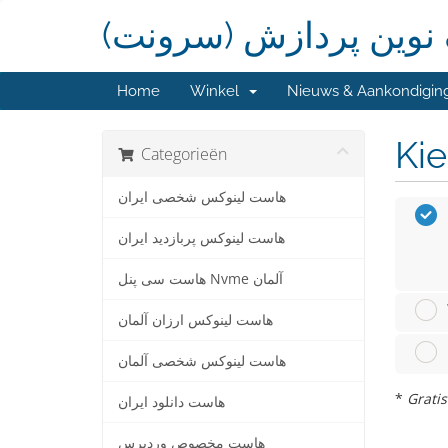
گ نوین پردازش (سرونت
Home
Winkel
Nieuws & Aankondigin
Kie
Categorieën
هاست لینوکس شخصی ایران
هاست لينوکس پربازدید ایران
هاست سی پنل Nvme آلمان
هاست لینوکس ارزان آلمان
هاست لينوکس شخصی آلمان
*
Gratis
هاست دانلود ایران
هاست مخصوص وردپرس