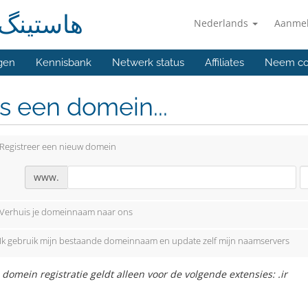
هاستین)
Nederlands
Aanme
gen
Kennisbank
Netwerk status
Affiliates
Neem co
s een domein...
Registreer een nieuw domein
www.
Verhuis je domeinnaam naar ons
Ik gebruik mijn bestaande domeinnaam en update zelf mijn naamservers
 domein registratie geldt alleen voor de volgende extensies: .ir