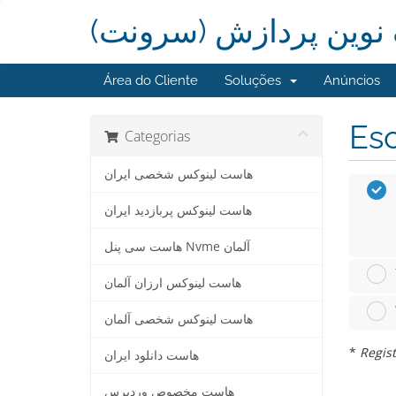
گ نوین پردازش (سرونت
Área do Cliente
Soluções
Anúncios
Esc
Categorias
هاست لینوکس شخصی ایران
هاست لينوکس پربازدید ایران
هاست سی پنل Nvme آلمان
هاست لینوکس ارزان آلمان
هاست لينوکس شخصی آلمان
*
Regist
هاست دانلود ایران
هاست مخصوص وردپرس