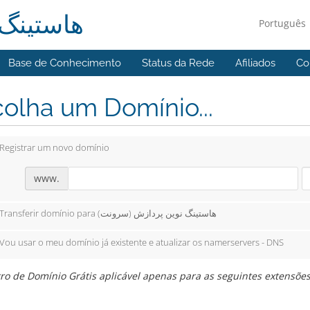
هاستین)
Português
Base de Conhecimento
Status da Rede
Afiliados
Co
olha um Domínio...
Registrar um novo domínio
www.
Transferir domínio para هاستینگ نوین پردازش (سرونت)
Vou usar o meu domínio já existente e atualizar os namerservers - DNS
ro de Domínio Grátis aplicável apenas para as seguintes extensões: