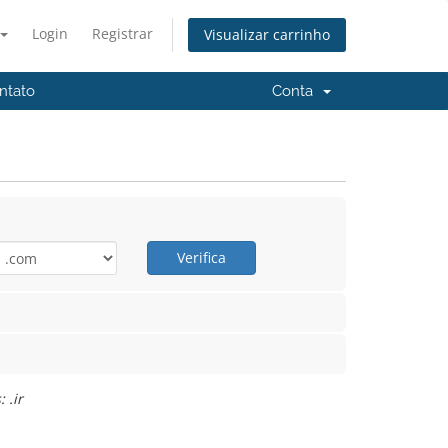
Login
Registrar
Visualizar carrinho
ntato
Conta
Verifica
 .ir