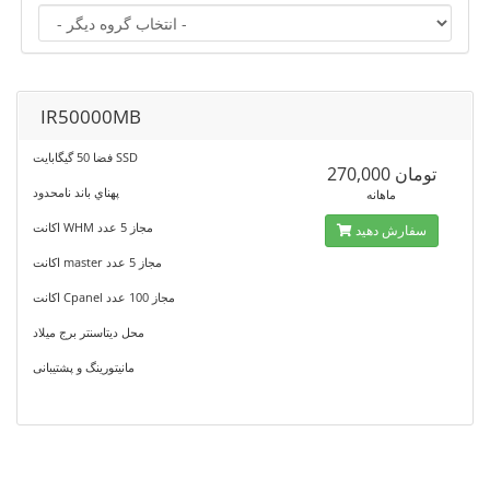
IR50000MB
فضا 50 گیگابایت SSD
270,000 تومان
پهناي باند نامحدود
ماهانه
اکانت WHM مجاز 5 عدد
سفارش دهید
اکانت master مجاز 5 عدد
اکانت Cpanel مجاز 100 عدد
محل دیتاسنتر برج ميلاد
مانیتورینگ و پشتیبانی